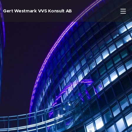
Gert Westmark VVS Konsult AB